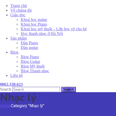
Trang chủ
Về chúng tôi
Giáo dục
Khoá học guitar
Khoá học Piano
Khoá học mỹ thuật – Lớp học vẽ cho bé
Học thanh nhạc ở Hà Nội
Sản phẩm
Đàn Piano
Đàn guitar
Blog
Blog Piano
Blog Guitar
Blog Mỹ thuật
Blog Thanh nhạc
Liên hệ
0862.338.623
Search
Nhạc lý
Home
Category "Nhạc lý"