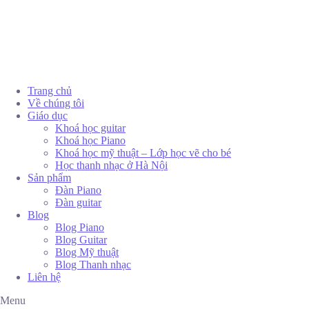
Trang chủ
Về chúng tôi
Giáo dục
Khoá học guitar
Khoá học Piano
Khoá học mỹ thuật – Lớp học vẽ cho bé
Học thanh nhạc ở Hà Nội
Sản phẩm
Đàn Piano
Đàn guitar
Blog
Blog Piano
Blog Guitar
Blog Mỹ thuật
Blog Thanh nhạc
Liên hệ
Menu