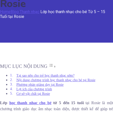
Rosie
Home
Blog Thanh nhạc
Lớp học thanh nhạc cho bé Từ 5 – 15
Tuổi tại Rosie
MỤC LỤC NỘI DUNG
Tại sao nên cho trẻ học thanh nhạc sớm?
Nội dung chương trình học thanh nhạc cho bé tại Rosie
Phương pháp giảng dạy tại Rosie
Lợi ích của chương trình
Cơ sở vật chất tại Rosie
Lớp
học thanh nhạc cho bé
từ 5 đến 15 tuổi
tại Rosie là mộ
chương trình giáo dục âm nhạc toàn diện, được thiết kế để giúp trẻ