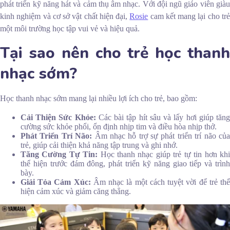
phát triển kỹ năng hát và cảm thụ âm nhạc. Với đội ngũ giáo viên giàu
kinh nghiệm và cơ sở vật chất hiện đại,
Rosie
cam kết mang lại cho tr
một môi trường học tập vui vẻ và hiệu quả.
Tại sao nên cho trẻ học thanh
nhạc sớm?
Học thanh nhạc sớm mang lại nhiều lợi ích cho trẻ, bao gồm:
Cải Thiện Sức Khỏe:
Các bài tập hít sâu và lấy hơi giúp tăn
cường sức khỏe phổi, ổn định nhịp tim và điều hòa nhịp thở.
Phát Triển Trí Não:
Âm nhạc hỗ trợ sự phát triển trí não củ
trẻ, giúp cải thiện khả năng tập trung và ghi nhớ.
Tăng Cường Tự Tin:
Học thanh nhạc giúp trẻ tự tin hơn khi
thể hiện trước đám đông, phát triển kỹ năng giao tiếp và trình
bày.
Giải Tỏa Cảm Xúc:
Âm nhạc là một cách tuyệt vời để trẻ th
hiện cảm xúc và giảm căng thẳng.