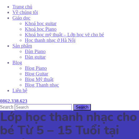
Trang chủ
Về chúng tôi
Giáo dục
Khoá học guitar
Khoá học Piano
Khoá học mỹ thuật – Lớp học vẽ cho bé
Học thanh nhạc ở Hà Nội
Sản phẩm
Đàn Piano
Đàn guitar
Blog
Blog Piano
Blog Guitar
Blog Mỹ thuật
Blog Thanh nhạc
Liên hệ
0862.338.623
Search
Lớp học thanh nhạc cho
bé Từ 5 – 15 Tuổi tại