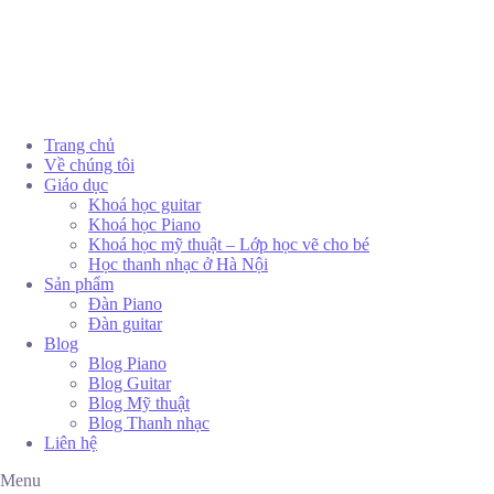
Trang chủ
Về chúng tôi
Giáo dục
Khoá học guitar
Khoá học Piano
Khoá học mỹ thuật – Lớp học vẽ cho bé
Học thanh nhạc ở Hà Nội
Sản phẩm
Đàn Piano
Đàn guitar
Blog
Blog Piano
Blog Guitar
Blog Mỹ thuật
Blog Thanh nhạc
Liên hệ
Menu