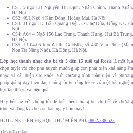
CS1: 5 ngõ 131 Nguyễn Thị Định, Nhân Chính, Thanh Xuân,
Hà Nội.
CS2: 48/1 Ngõ 4 Kim Đồng, Hoàng Mai, Hà Nội.
CS3: 31 ngõ 1D Trần Quang Diệu, Ô Chợ Dừa, Đống Đa, Hà
Nội.
CS4: A04 – Ngõ 156 Lạc Trung, Thanh Hưng, Hai Bà Trưng,
Hà Nội.
CS5: L1.04-05 khu đô thị Goldsilk, số 430 Vạn Phúc (Mầm
Non Tia Nắng Nhỏ), Hà Đông, Hà Nội.
Lớp học thanh nhạc cho bé từ 5 đến 15 tuổi tại Rosie
là một lự
chọn tuyệt vời cho phụ huynh muốn giúp con phát triển khả năng âm
nhạc và cải thiện sức khỏe. Với chương trình toàn diện và phương
pháp giảng dạy hiện đại, chúng tôi tin rằng trẻ sẽ có một trải nghiệm
học tập thú vị và hiệu quả.
Hãy liên hệ với chúng tôi để biết thêm thông tin chi tiết về chương
trình và đăng ký cho con bạn ngay hôm nay!
HOTLINE LIÊN HỆ HỌC THỬ MIỄN PHÍ:
0862.338.623
Tìm hiểu thêm: